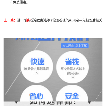
产免遭侵害。
上一篇：
进口车商检治理办法
下一篇：
关于通关货物检验检疫的新规定―先报验后报关